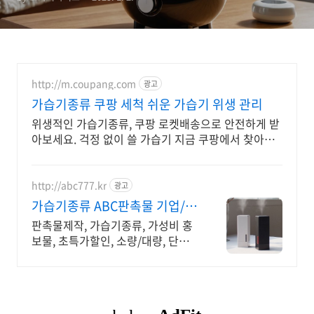
http://m.coupang.com
광고
가습기종류 쿠팡 세척 쉬운 가습기 위생 관리
위생적인 가습기종류, 쿠팡 로켓배송으로 안전하게 받
아보세요. 걱정 없이 쓸 가습기 지금 쿠팡에서 찾아보
세요.
http://abc777.kr
광고
가습기종류 ABC판촉물 기업/관
공서 후결제 !
판촉물제작, 가습기종류, 가성비 홍
보물, 초특가할인, 소량/대량, 단체
선물전문