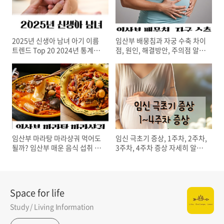
2025년 신생아 남녀 아기 이름
임산부 배뭉침과 자궁 수축 차이
트렌드 Top 20 2024년 통계로
점, 원인, 해결방안, 주의점 알아
알아보기
보기
임산부 마라탕 마라샹궈 먹어도
임신 극초기 증상, 1주차, 2주차,
될까? 임산부 매운 음식 섭취 시
3주차, 4주차 증상 자세히 알아
주의사항 알아보기
보기
Space for life
Study / Living Information