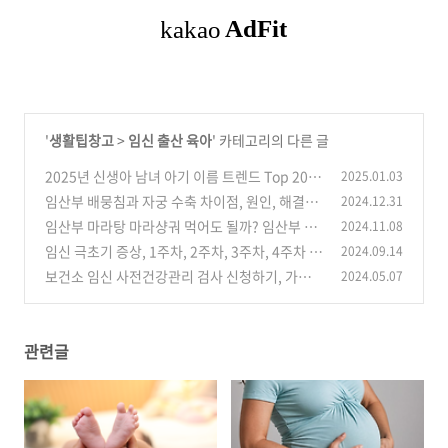
'
생활팁창고
>
임신 출산 육아
' 카테고리의 다른 글
2025년 신생아 남녀 아기 이름 트렌드 Top 20 2
2025.01.03
024년 통계로 알아보기
임산부 배뭉침과 자궁 수축 차이점, 원인, 해결방
2024.12.31
(0)
안, 주의점 알아보기
임산부 마라탕 마라샹궈 먹어도 될까? 임산부 매
2024.11.08
(0)
운 음식 섭취 시 주의사항 알아보기
임신 극초기 증상, 1주차, 2주차, 3주차, 4주차 증
2024.09.14
(0)
상 자세히 알아보기
보건소 임신 사전건강관리 검사 신청하기, 가임
2024.05.07
(0)
력 검사비 지원 신청 및 의료기관 목록 : 난소기능
검사, 난소 나이 검사, 정액검사
(0)
관련글