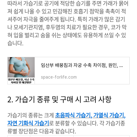
따라서 가습기로 공기에 적당한 습기를 주면 가래가 묽어
져 쉽게 나올 수 있고 민감해진 호흡기 점막을 촉촉이 적
셔주어 자극을 줄여주게 됩니다. 특히 가래가 많은 감기
나 모세기관지염, 후두염의 치료가 필요한 경우, 코가 막
혀 입을 벌리고 숨을 쉬는 상태에도 유용하게 쓰일 수 있
습니다.
임산부 배뭉침과 자궁 수축 차이점, 원인, 해결방안, 주의점 알아보기
space-forlife.com
2. 가습기 종류 및 구매 시 고려 사항
가습기의 종류는 크게
초음파식 가습기
,
가열식 가습기
,
자연 기화식 가습기
로 분류할 수 있습니다
.
각 가습기종
류별 장단점은 다음과 같습니다
.