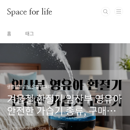
본문 바로가기
Space for life
홈
태그
생활팁창고/임신 출산 육아
겨울철 환절기 임산부 영유아
안전한 가습기 종류, 구매법,
사용법 알아보기
by 포마이라이프
2025. 1. 2.