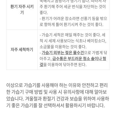
눅해지고 곰팡이가 생기기 쉽다
.
따라서 자
환기 자주 시키
주 환기해 주어 세균 번식을 차단하는 것이
기
좋다
.
-
환기가 어려운 장소라면 선풍기 등을 밖으
로 향하게 틀어 환기시켜 주는 것이 좋다
.
-
가습기 세척은 매일 해주는 것이 좋다
.
세
척 시 세제 사용보다는 식초나 베이킹소다
,
소금물을 이용하는 것이 좋다
.
자주 세척하기
-
가습기 외부는 젖은 물수건
으로 가볍게 닦
아주고
,
급수통은 부드러운 청소 솔이나 헝
겊
을 이용하여 닦아주면 된다
.
이상으로 가습기를 사용해야 하는 이유와 안전하고 편리
한 가습기 구매 방법 및 사용 시 유의사항에 대해 알아보
았습니다
.
겨울철과 환절기 건강과 보습을 위하여 사용하
기 좋은 가습기를 잘 선택하셔서 활용하시기 바랍니다
.