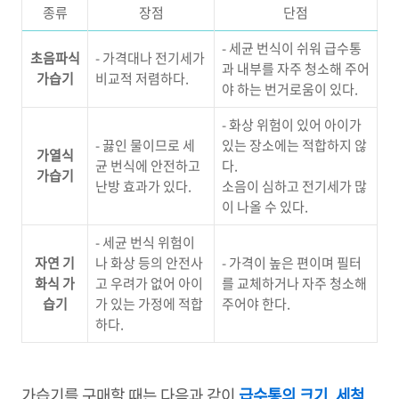
종류
장점
단점
- 세균 번식이 쉬워 급수통
초음파식
- 가격대나 전기세가
과 내부를 자주 청소해 주어
가습기
비교적 저렴하다.
야 하는 번거로움이 있다.
- 화상 위험이 있어 아이가
- 끓인 물이므로 세
있는 장소에는 적합하지 않
가열식
균 번식에 안전하고
다.
가습기
난방 효과가 있다.
소음이 심하고 전기세가 많
이 나올 수 있다.
- 세균 번식 위험이
자연 기
나 화상 등의 안전사
- 가격이 높은 편이며 필터
화식 가
고 우려가 없어 아이
를 교체하거나 자주 청소해
습기
가 있는 가정에 적합
주어야 한다.
하다.
가습기를 구매할 때는 다음과 같이
급수통의 크기
,
세척