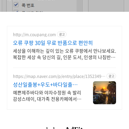
http://m.coupang.com
광고
오류 쿠팡 30일 무료 반품으로 편안히
세상을 이해하는 깊이 있는 오류 쿠팡에서 만나보세요.
복잡한 세상 속 당신의 길, 인문 도서, 인생의 나침반이
됩니다.
https://map.naver.com/p/entry/place/13523495
광고
77
성산일출봉+우도+바다일출뷰
제주 속 발리, 오션뷰끝판왕
예쁜제주바다와 야자수정원 속 발리
감성스테이, 대가족 전용카페에서
즐기는 프라이빗 온수 노천탕에서
별빛과 와인 한 잔, 루프탑에서 즐기
는 파노라마뷰, 침대일출뷰