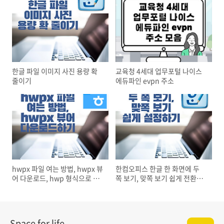
한글 파일 이미지 사진 용량 확
교육청 4세대 업무포털 나이스
줄이기
에듀파인 evpn 주소
hwpx 파일 여는 방법, hwpx 뷰
한컴오피스 한글 한 화면에 두
어 다운로드, hwp 형식으로 변
쪽 보기, 맞쪽 보기 쉽게 전환하
환하기
는 방법, 폭 맞춤, 쪽 맞춤 설정하
기
Space for life