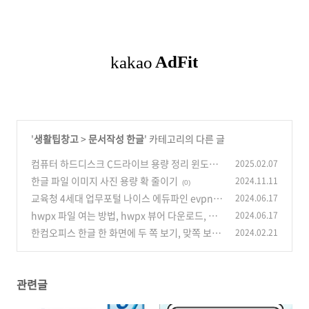
'
생활팁창고
>
문서작성 한글
' 카테고리의 다른 글
컴퓨터 하드디스크 C드라이브 용량 정리 윈도우
2025.02.07
용량 확보 늘리기 방법
한글 파일 이미지 사진 용량 확 줄이기
2024.11.11
(0)
(0)
교육청 4세대 업무포털 나이스 에듀파인 evpn
2024.06.17
주소
hwpx 파일 여는 방법, hwpx 뷰어 다운로드, hw
2024.06.17
(0)
p 형식으로 변환하기
한컴오피스 한글 한 화면에 두 쪽 보기, 맞쪽 보기
2024.02.21
(0)
쉽게 전환하는 방법, 폭 맞춤, 쪽 맞춤 설정하기
(0)
관련글